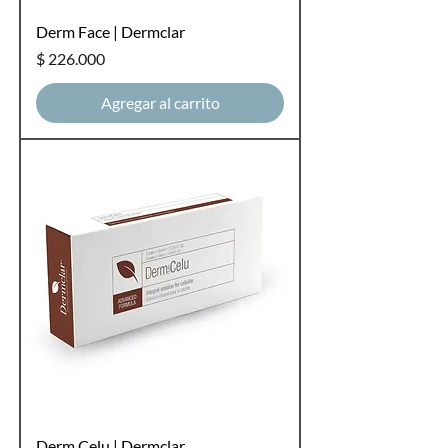
Derm Face | Dermclar
Precio
$ 226.000
Agregar al carrito
Derm Celu | Dermclar