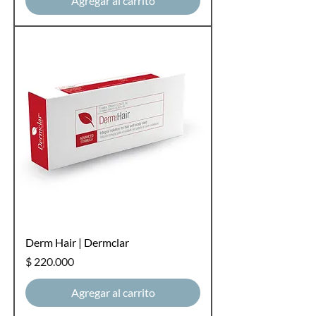
Agregar al carrito
Derm Hair | Dermclar
Precio
$ 220.000
Agregar al carrito