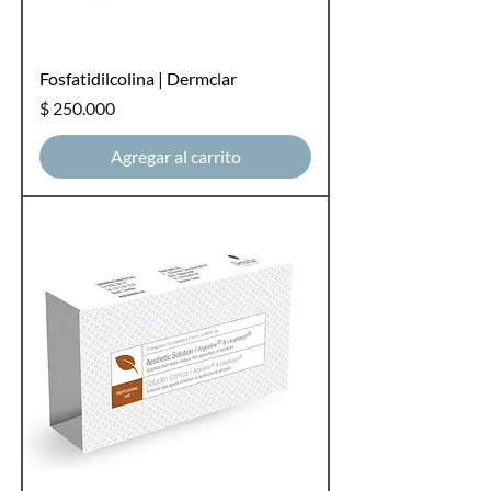
Fosfatidilcolina | Dermclar
Precio
$ 250.000
Agregar al carrito