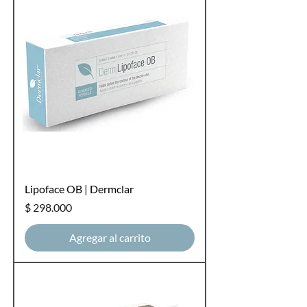
Lipoface OB | Dermclar
Precio
$ 298.000
Agregar al carrito