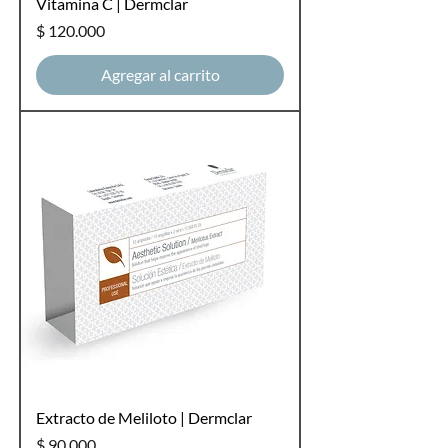
Vitamina C | Dermclar
Precio
$ 120.000
Agregar al carrito
Extracto de Meliloto | Dermclar
Precio
$ 90.000