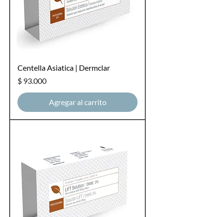
Centella Asiatica | Dermclar
Precio
$ 93.000
Agregar al carrito