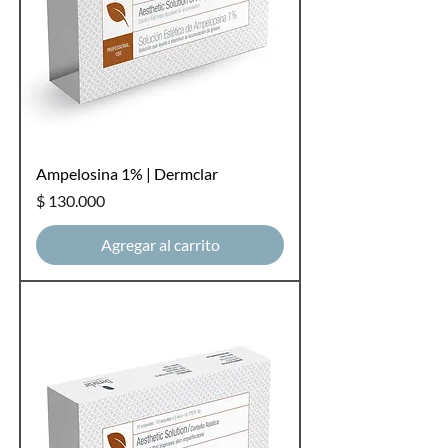
Ampelosina 1% | Dermclar
Precio
$ 130.000
Agregar al carrito