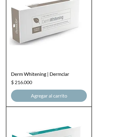
Derm Whitening | Dermclar
Precio
$ 216.000
Agregar al carrito