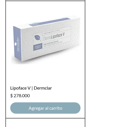
Lipoface V | Dermclar
Precio
$ 278.000
Agregar al carrito