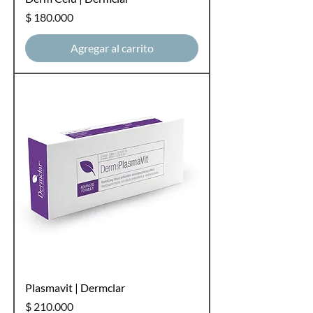
Precio
$ 180.000
Agregar al carrito
Plasmavit | Dermclar
Precio
$ 210.000