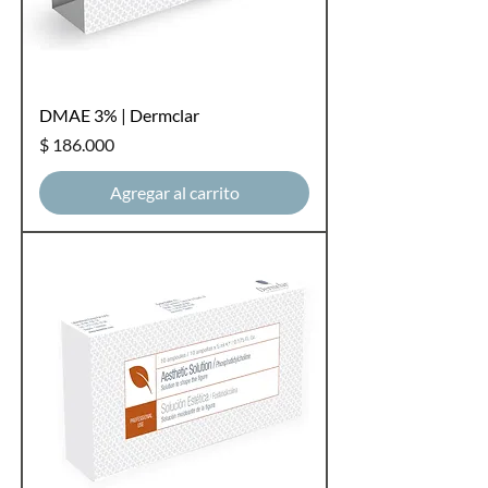
DMAE 3% | Dermclar
Precio
$ 186.000
Agregar al carrito