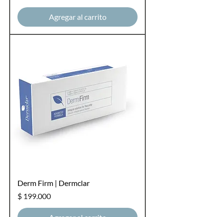
Agregar al carrito
Derm Firm | Dermclar
Precio
$ 199.000