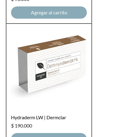
Agregar al carrito
Hydraderm LW | Dermclar
Precio
$ 190.000