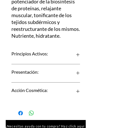
potenciador de la biosíntesis
de proteínas, relajante
muscular, tonificante de los
tejidos subdérmicos y
reestructurante de los mismos.
Nutriente, hidratante.
Principios Activos:
» Ascorbato de Sodio
Presentación:
» DMAE
» Polipéptidos
» Hialuronato de Sodio
5 viales por 10 ml
Acción Cosmética:
» Glutatión
» Oligoelementos
Ayuda a combatir el
fotoenvejecimiento
Bioestimulate potenciador
Eliminador de radicales libres
¿Necesitas ayuda con tu compra? Haz click aquí