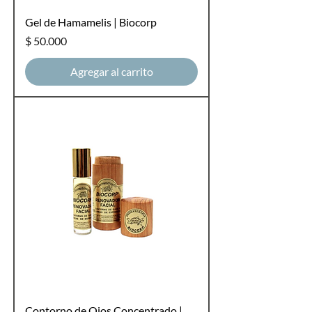
Gel de Hamamelis | Biocorp
Precio
$ 50.000
Agregar al carrito
Contorno de Ojos Concentrado |