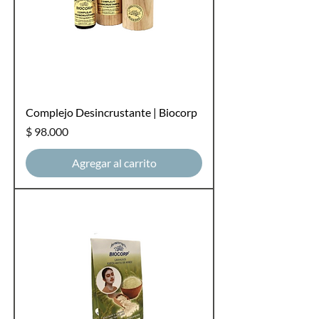
Complejo Desincrustante | Biocorp
Precio
$ 98.000
Agregar al carrito