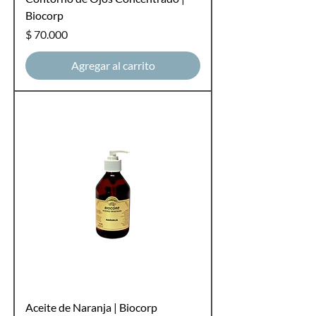
Biocorp
Precio
$ 70.000
Agregar al carrito
Aceite de Naranja | Biocorp