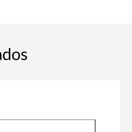
o de incapacidad, irritación,
ación.
evas.
e la piel.
ados