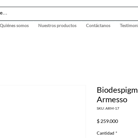
Quiénes somos
Nuestros productos
Contáctanos
Testimon
Biodespigm
Armesso
SKU: ARM-17
Precio
$ 259.000
Cantidad
*