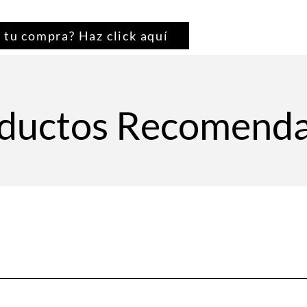
No produce ningún tip
descamación o inflam
Previene manchas nu
 tu compra? Haz click aquí
Piel saludable.
Mejora la apariencia d
ductos Recomend