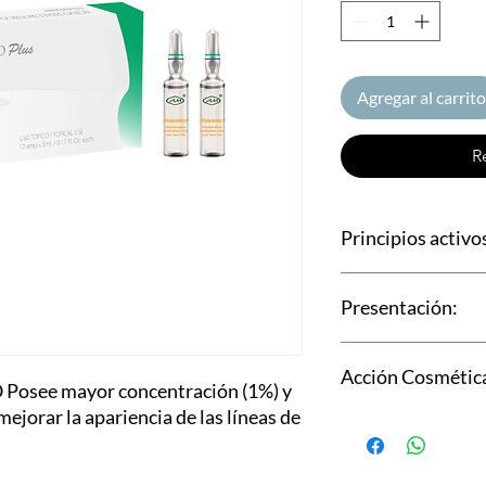
Agregar al carrito
R
Principios activo
»Hialuronato de Sodi
Presentación:
10 ampollas por 2 ml
Acción Cosmétic
osee mayor concentración (1%) y
ejorar la apariencia de las líneas de
Efecto relleno en líne
Mejora el envejecimi
Efecto ultra hidratant