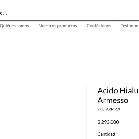
Quiénes somos
Nuestros productos
Contáctanos
Testimon
Acido Hialu
Armesso
SKU: ARM-19
Precio
$ 293.000
Cantidad
*