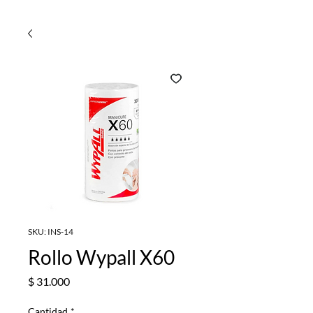
SKU: INS-14
Rollo Wypall X60
Precio
$ 31.000
Cantidad
*