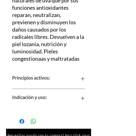
naturales de uva que por sus
funciones antioxidantes
reparan, neutralizan,
previenen y disminuyen los
daños causados por los
radicales libres. Devuelven a la
piel lozanía, nutrición y
luminosidad. Pieles
congestionaas y maltratadas
Principios activos:
» Extracto de Uva
Indicación y uso:
» Ácido Láctico
» Vitaminas
Aplicar la mascarilla con espátula y
dejar actuar por 20 minutos. Retirar
con esponja o gasa.
¿Necesitas ayuda con tu compra? Haz click aquí