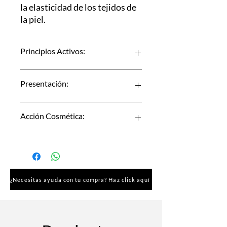
la elasticidad de los tejidos de
la piel.
Principios Activos:
» Silicio orgánico,
Presentación:
» Magnesium,
» Gluconate,
» Copper,
10 ampollas por 2 ml
Acción Cosmética:
» Zinc
»Thioctic Acid.
Revitalizante
Regenerador Celular
¿Necesitas ayuda con tu compra? Haz click aquí