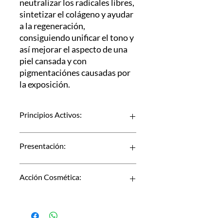
neutralizar los radicales libres,
sintetizar el colágeno y ayudar
a la regeneración,
consiguiendo unificar el tono y
así mejorar el aspecto de una
piel cansada y con
pigmentaciónes causadas por
la exposición.
Principios Activos:
Ácido Ascórbico
Presentación:
Silicio Orgánico
Frasco de 30 ml
Acción Cosmética:
Aporta elasticidad y firmeza
Ilumina y unifica el tono de la piel