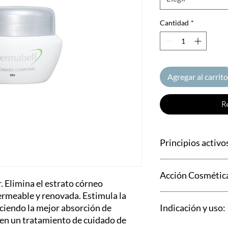
Cantidad
*
Agregar al carrito
R
Principios activo
» Microgránulos de hu
Acción Cosmétic
fresa.
. Elimina el estrato córneo
permeable y renovada. Estimula la
Para todo tipo de pie
ciendo la mejor absorción de
Indicación y uso:
pieles queratinizadas,
envejecidas prematu
s en un tratamiento de cuidado de