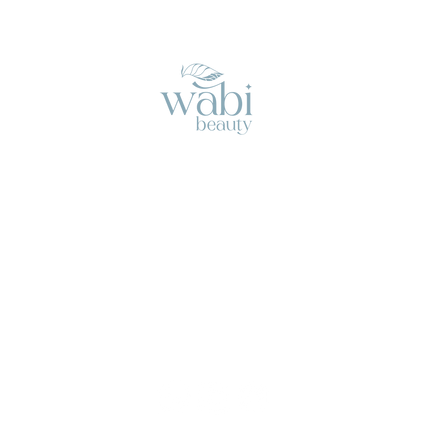
En
WABI
somos una empresa multimarca,
encargada de distribuir productos cosméticos y
médicos-estéticos de la más alta calidad.