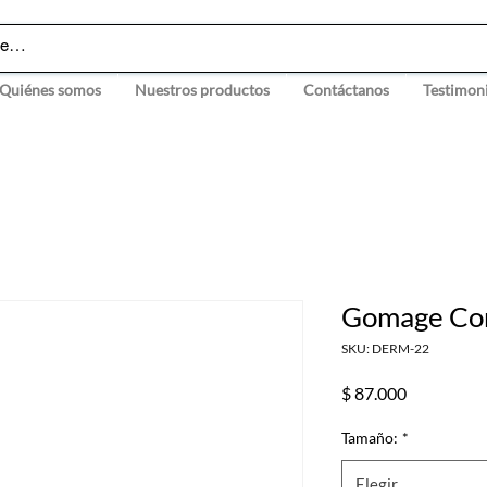
Quiénes somos
Nuestros productos
Contáctanos
Testimon
Gomage Cor
SKU: DERM-22
Precio
$ 87.000
Tamaño:
*
Elegir