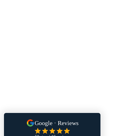
Servicios
Asesoría personalizada
Venta de productos
cosmetológicos
Venta de productos médicos-
estéticos