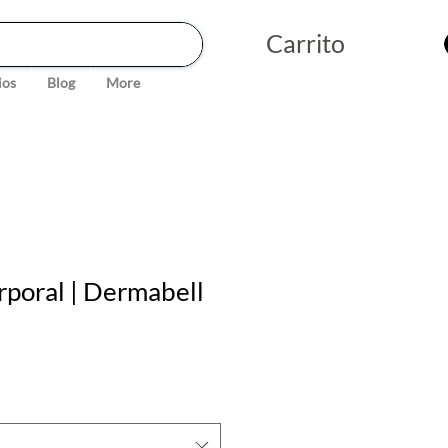
Carrito
ios
Blog
More
poral | Dermabell