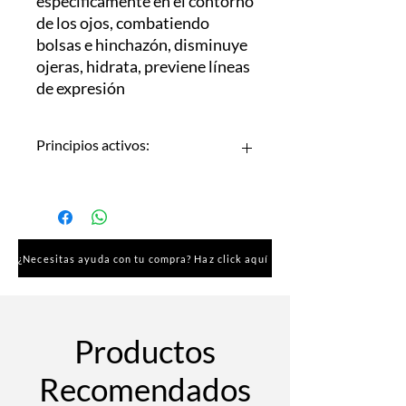
específicamente en el contorno
de los ojos, combatiendo
bolsas e hinchazón, disminuye
ojeras, hidrata, previene líneas
de expresión
Principios activos:
» Ácido hialurónico,
» Eyeliss,
» Extracto de Aloe vera,
» Extracto de centella asiática.
¿Necesitas ayuda con tu compra? Haz click aquí
Productos
Recomendados