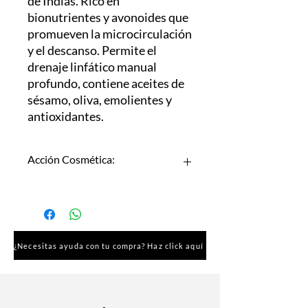
de Indias. Rico en
bionutrientes y avonoides que
promueven la microcirculación
y el descanso. Permite el
drenaje linfático manual
profundo, contiene aceites de
sésamo, oliva, emolientes y
antioxidantes.
Acción Cosmética:
Uso Corporal.
Para todo tipo de piel.
¿Necesitas ayuda con tu compra? Haz click aquí