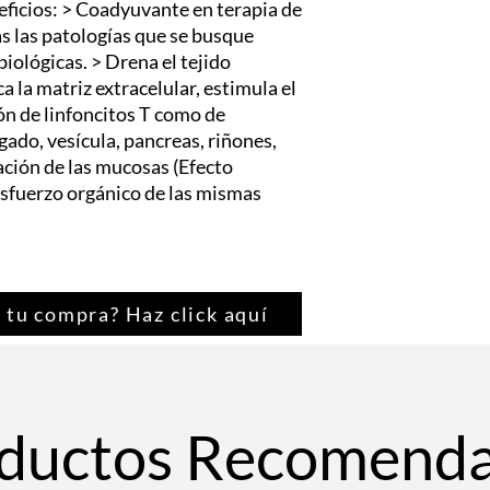
ficios: > Coadyuvante en terapia de
detoxicante del hígad
as las patologías que se busque
agudas y crónicas. Er
iológicas. > Drena el tejido
dermatitis y dermatiti
a la matriz extracelular, estimula el
hipercolesterolemia,
tóxicos. Estimula las 
ión de linfoncitos T como de
Trastornos hepáticos 
hígado, vesícula, pancreas, riñones,
hepatopatías. La inter
ación de las mucosas (Efecto
proteínas a nivel hepá
fuerzo orgánico de las mismas
 tu compra? Haz click aquí
ductos Recomend