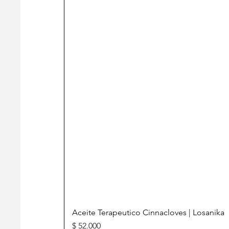
Aceite Terapeutico Cinnacloves | Losanika
Precio
$ 52.000