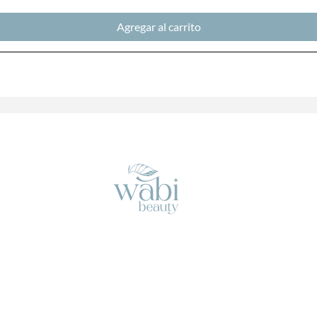
Agregar al carrito
En
WABI
somos una empresa multimarca,
encargada de distribuir productos cosméticos y
médicos-estéticos de la más alta calidad.