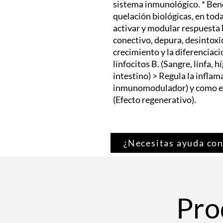
sistema inmunológico. * Bene
quelación biológicas, en tod
activar y modular respuesta b
conectivo, depura, desintoxic
crecimiento y la diferenciac
linfocitos B. (Sangre, linfa, 
intestino) > Regula la inflam
inmunomodulador) y como es
(Efecto regenerativo).
¿Necesitas ayuda con
Pro