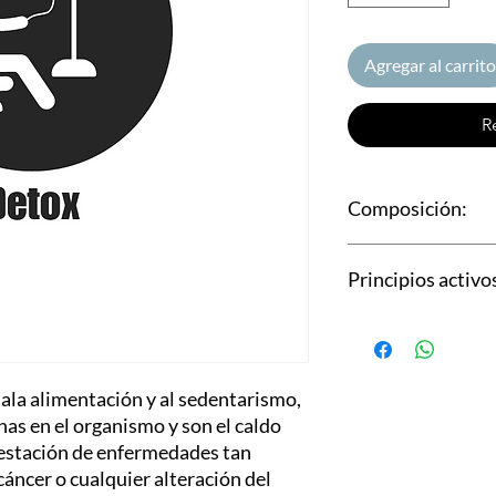
Agregar al carrito
R
Composición:
Suero compuesto de 2
Principios activo
Ampolla de detox
Ampolla de hepatico
Detox:
Drena el tejido conect
extracelular, las inte
mala alimentación y al sedentarismo,
diferenciación de linf
(Sangre, Linfa, Hígado
nas en el organismo y son el caldo
Intestino).
 gestación de enfermedades tan
Hepatico:
áncer o cualquier alteración del
Utilizado en insufici